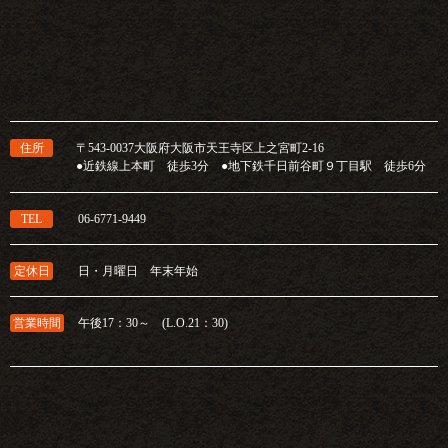
住所
〒543-0037大阪府大阪市天王寺区上之宮町2-16
●近鉄線上本町 徒歩3分 ●地下鉄千日前谷町９丁目駅 徒歩6分
TEL
06-6771-9449
定休日
日・月曜日 年末年始
営業時間
午後17：30～ (L.O.21：30)