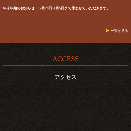
年末年始のお知らせ 12月28日~1月5日まで休ませていただきます。
2025/12/11 20:42
誠に勝手ながら急用の為12月4日、5日臨時休業致します。
2025/12/03 22:48
一覧を見る
誠に勝手ながら10月８日臨時休業致します。
2025/09/17 17:15
ACCESS
2025年9月4日に 串季は30周年を迎えました。これもひとえに皆様のおかげで
アクセス
あること心より感謝しています。これからもどうぞよろしくお願い致します。
2025/09/03 21:07
いつも串季をご利用いただきありがとうございます。この度は原材料の高騰な
どにより2月19日より価格変更をさせていただくことをお知らせします。これか
らもよろしくお願いいたします。
2025/02/14 11:56