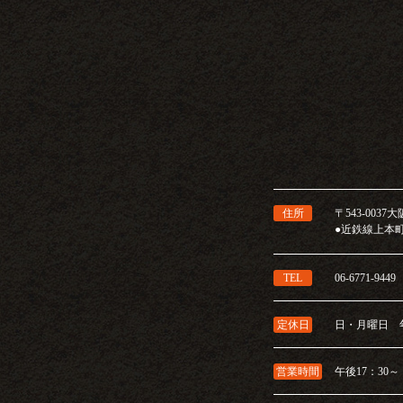
住所
〒543-003
●近鉄線上本
TEL
06-6771-9449
定休日
日・月曜日 
営業時間
午後17：30～ (