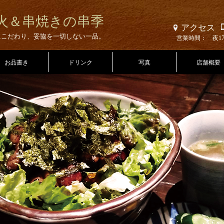
火＆串焼きの串季
アクセス
にこだわり、妥協を一切しない一品。
営業時間：
お品書き
ドリンク
写真
店舗概要
その他
料理
店内
外観