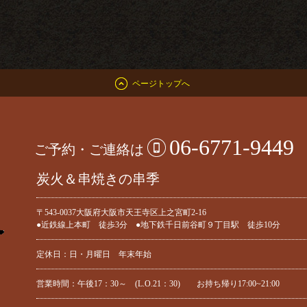
ページトップへ
06-6771-9449
ご予約・ご連絡は
炭火＆串焼きの串季
〒543-0037大阪府大阪市天王寺区上之宮町2-16
●近鉄線上本町 徒歩3分 ●地下鉄千日前谷町９丁目駅 徒歩10分
定休日：日・月曜日 年末年始
営業時間：午後17：30～ (L.O.21：30) お持ち帰り17:00~21:00