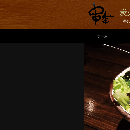
炭
一串
ホーム